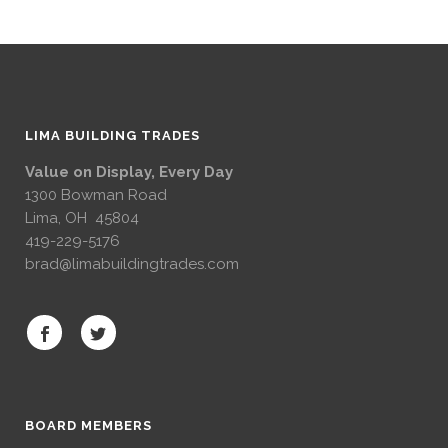
LIMA BUILDING TRADES
Value on Display, Every Day
1300 Bowman Road
Lima, OH 45804
419-229-5176
brad@limabuildingtrades.com
BOARD MEMBERS